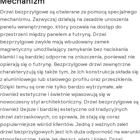
Mechanizm
Drzwi bezprzylgowe są otwierane za pomocą specjalnego
mechanizmu. Zazwyczaj działają na zasadzie unoszenia
panelu wewnętrznego, który pozwala na dostęp do
przestrzeni między panelem a futryną. Drzwi
bezprzylgowe zwykle mają wbudowany zamek
magnetyczny umożliwiający zamykanie bez naciskania
klamki i są bardziej odporne na zniszczenia, ponieważ nie
opierają się o futrynę. Bezprzylgowe drzwi zewnętrzne
charakteryzują się także tym, że ich konstrukcja składa się
z aluminiowego lub stalowego profilu oraz przeszklenia.
Dzięki temu są one nie tylko bardzo wytrzymałe, ale
również estetyczne i świetnie wpasowują się w
nowoczesny styl architektoniczny. Drzwi bezprzylgowe są
również lżejsze i bardziej estetyczne od tradycyjnych
drzwi zatrzaskowych, co sprawia, że stają się coraz
popularniejsze wśród klientów. Jedną z ważnych zalet
drzwi bezprzylgowych jest ich duża odporność na warunki
atmosferyczne, takie jak deszcz, wiatr i śnieg. Drzwi