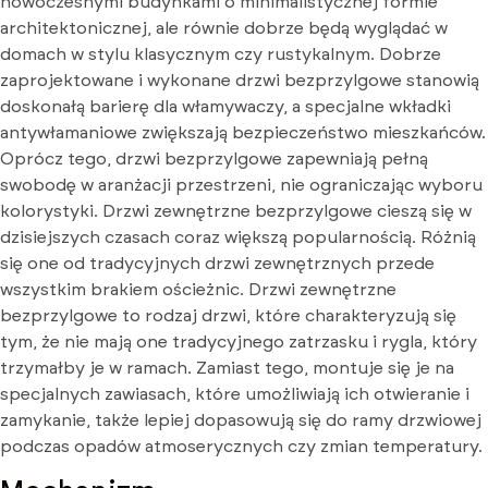
nowoczesnymi budynkami o minimalistycznej formie
architektonicznej, ale równie dobrze będą wyglądać w
domach w stylu klasycznym czy rustykalnym. Dobrze
zaprojektowane i wykonane drzwi bezprzylgowe stanowią
doskonałą barierę dla włamywaczy, a specjalne wkładki
antywłamaniowe zwiększają bezpieczeństwo mieszkańców.
Oprócz tego, drzwi bezprzylgowe zapewniają pełną
swobodę w aranżacji przestrzeni, nie ograniczając wyboru
kolorystyki. Drzwi zewnętrzne bezprzylgowe cieszą się w
dzisiejszych czasach coraz większą popularnością. Różnią
się one od tradycyjnych drzwi zewnętrznych przede
wszystkim brakiem ościeżnic. Drzwi zewnętrzne
bezprzylgowe to rodzaj drzwi, które charakteryzują się
tym, że nie mają one tradycyjnego zatrzasku i rygla, który
trzymałby je w ramach. Zamiast tego, montuje się je na
specjalnych zawiasach, które umożliwiają ich otwieranie i
zamykanie, także lepiej dopasowują się do ramy drzwiowej
podczas opadów atmoserycznych czy zmian temperatury.