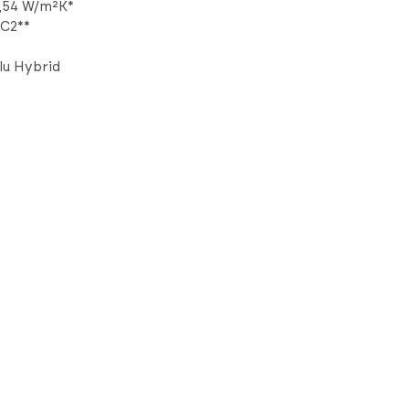
,54 W/m²K*
C2**
lu Hybrid