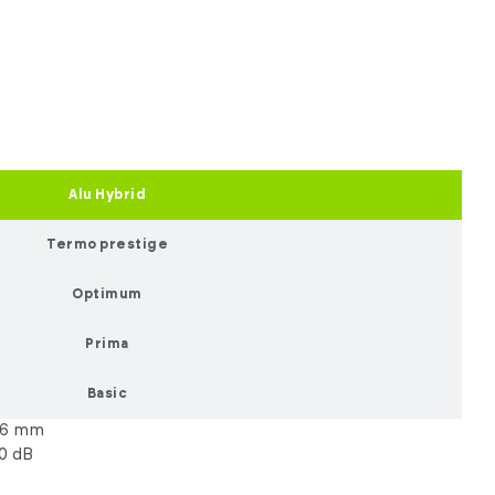
Alu Hybrid
Termo prestige
Optimum
Prima
Basic
6 mm
0 dB