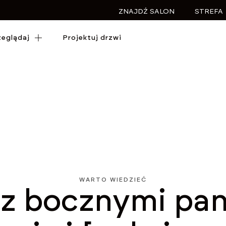
ZNAJDŹ SALON
STREFA
zeglądaj
zeglądaj
Projektuj drzwi
Projektuj drzwi
WARTO WIEDZIEĆ
 z bocznymi pan