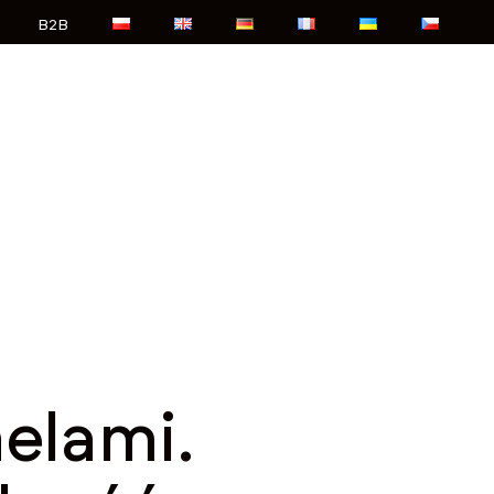
B2B
elami.