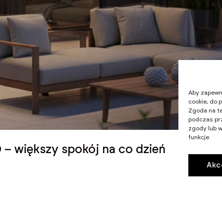
Aby zapewnić
cookie, do 
Zgoda na te
podczas prz
zgody lub w
funkcje.
– większy spokój na co dzień
Akc