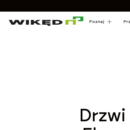
Poznaj
Poznaj
Pr
Pr
Drzwi