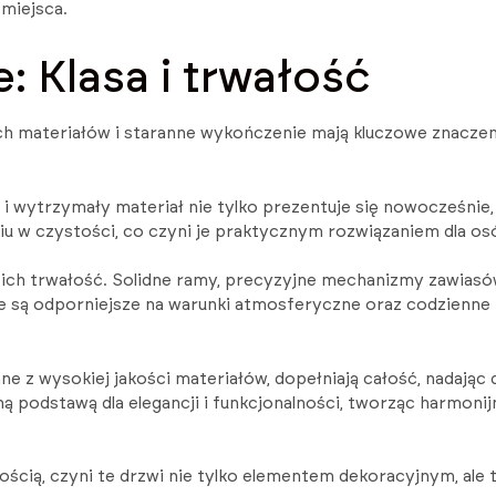
miejsca.
: Klasa i trwałość
ateriałów i staranne wykończenie mają kluczowe znaczenie. T
kki i wytrzymały materiał nie tylko prezentuje się nowocześn
u w czystości, co czyni je praktycznym rozwiązaniem dla osó
a ich trwałość. Solidne ramy, precyzyjne mechanizmy zawiasó
e są odporniejsze na warunki atmosferyczne oraz codzienne zu
z wysokiej jakości materiałów, dopełniają całość, nadając dr
dną podstawą dla elegancji i funkcjonalności, tworząc harmo
ością, czyni te drzwi nie tylko elementem dekoracyjnym, ale t