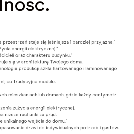
lność.
rzestrzeń staje się jaśniejsza i bardziej przyjazna.”
cia energii elektrycznej.”
icieli oraz charakteru budynku.”
nuje się w architekturę Twojego domu.
hnologie produkcji szkła hartowanego i laminowanego
mi, co tradycyjne modele.
zych mieszkaniach lub domach, gdzie każdy centymetr
nia zużycia energii elektrycznej.
a niższe rachunki za prąd.
e unikalnego wejścia do domu.”
pasowanie drzwi do indywidualnych potrzeb i gustów.