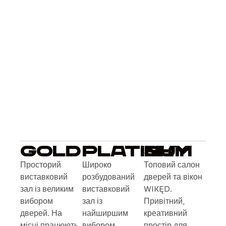
GOLD
PLATINUM
SKY
Просторий
Широко
Топовий салон
виставковий
розбудований
дверей та вікон
зал із великим
виставковий
WIKĘD.
вибором
зал із
Привітний,
дверей. На
найширшим
креативний
місці працюють
вибором
простір для