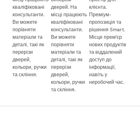
кваліфіковані
дверей. На
клієнта.
консультанти.
місці працюють
Преміум-
Ви можете
кваліфіковані
пропозиція та
порівняти
консультанти.
рішення Smart.
матеріали та
Ви можете
Місце прем'єр
деталі, такі як
порівняти
нових продуктів
перерізи
матеріали та
та віддалений
дверей,
деталі, такі як
доступ до
кольори, ручки
перерізи
інформації,
та скління.
дверей,
навіть у
кольори, ручки
неробочий час.
та скління.