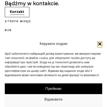
Bądźmy w kontakcie.
Kontakt
STREFA WIKĘD
B2B
KARIERA
Керувати згодою
PROJEKTY UNIJNE
Щоб забезпечити найкращий досвід користування, ми використовуємо
CERTYFIKATY I PROGRAMY
такі технології, як файли cookie, для зберігання та/або доступу до
інформації про пристрій. Згода на ці технології дозволить нам
STRATEGIA PODATKOWA
обробляти дані, такі як поведінка під час перегляду або унікальні
ідентифікатори на цьому сайті. Відмова від надання згоди або її
відкликання може негативно вплинути на деякі функції та можливості.
WIKĘD SP. Z O.O.
WIELKI LAS 19,
84-242 LUZINO
NIP 5882015465
Приймаю
LUZINO@WIKED.PL
Відмовити
58 738 66 60