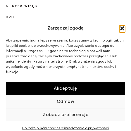
STREFA WIKĘD
B2B
Zarządzaj zgodą
KARIERA
PROJEKTY UNIJNE
Aby zapewnić jak najlepsze wrażenia, korzystamy z technologii, takich
jak pliki cookie, do przechowywania i/lub uzyskiwania dostępu do
CERTYFIKATY I PROGRAMY
informacji o urządzeniu. Zgoda na te technologie pozwoli nam
przetwarzać dane, takie jak zachowanie podczas przeglądania lub
STRATEGIA PODATKOWA
unikalne identyfikatory na tej stronie. Brak wyrażenia zgody lub
wycofanie zgody może niekorzystnie wpłynąć na niektóre cechy i
funkcje.
WIKĘD SP. Z O.O.
WIELKI LAS 19,
84-242 LUZINO
NIP 5882015465
Akceptuję
LUZINO@WIKED.PL
Odmów
58 738 66 60
© 2002 - 2026 WIKĘD SP. Z O.
POLITYKA
Zobacz preferencje
O.
PRYWATNOŚCI
Polityka plików cookies
Oświadczenie o prywatności