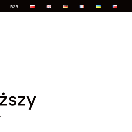
B2B
ższy
y