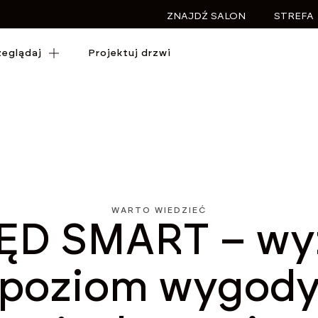
ZNAJDŹ SALON
STREFA
zeglądaj
zeglądaj
Projektuj drzwi
Projektuj drzwi
WARTO WIEDZIEĆ
ĘD SMART – wy
poziom wygod