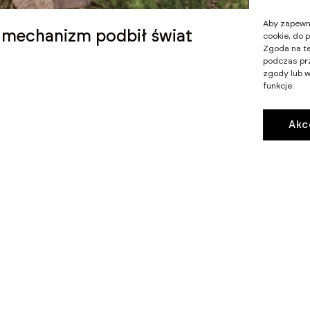
Aby zapewnić
y mechanizm podbił świat
cookie, do 
Zgoda na te
podczas prz
zgody lub w
funkcje.
Akc