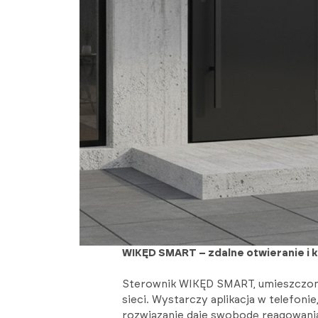
WIKĘD SMART – zdalne otwieranie i 
Sterownik WIKĘD SMART, umieszczony
sieci. Wystarczy aplikacja w telefon
rozwiązanie daje swobodę reagowania