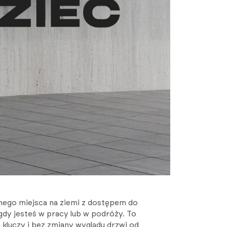
nego miejsca na ziemi z dostępem do
gdy jesteś w pracy lub w podróży. To
kluczy i bez zmiany wyglądu drzwi od