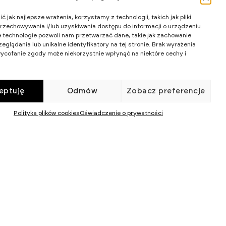
Wart
 jak najlepsze wrażenia, korzystamy z technologii, takich jak pliki
Wk
przechowywania i/lub uzyskiwania dostępu do informacji o urządzeniu.
 technologie pozwoli nam przetwarzać dane, takie jak zachowanie
eglądania lub unikalne identyfikatory na tej stronie. Brak wyrażenia
ycofanie zgody może niekorzystnie wpłynąć na niektóre cechy i
eptuję
Odmów
Zobacz preferencje
Polityka plików cookies
Oświadczenie o prywatności