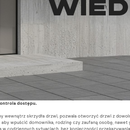
kontrola dostępu.
 wewnątrz skrzydła drzwi, pozwala otworzyć drzwi z dowol
ie, aby wpuścić domownika, rodzinę czy zaufaną osobę, nawet 
 w codziennych sytuacjach, bez konieczności przekazywania 