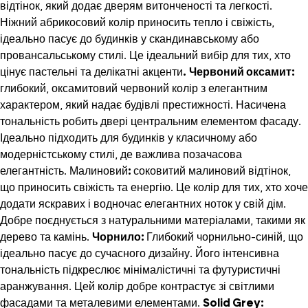
відтінок, який додає дверям витонченості та легкості.
Ніжний абрикосовий колір приносить тепло і свіжість,
ідеально пасує до будинків у скандинавському або
провансальському стилі. Це ідеальний вибір для тих, хто
цінує пастельні та делікатні акценти
.
Червоний оксамит:
глибокий, оксамитовий червоний колір з елегантним
характером, який надає будівлі престижності. Насичена
тональність робить двері центральним елементом фасаду.
Ідеально підходить для будинків у класичному або
модерністському стилі, де важлива позачасова
елегантність.
Малиновий
:
соковитий малиновий відтінок,
що приносить свіжість та енергію. Це колір для тих, хто хоче
додати яскравих і водночас елегантних ноток у свій дім.
Добре поєднується з натуральними матеріалами, такими як
дерево та камінь.
Чорнило:
Глибокий чорнильно-синій, що
ідеально пасує до сучасного дизайну. Його інтенсивна
тональність підкреслює мінімалістичні та футуристичні
аранжування. Цей колір добре контрастує зі світлими
фасадами та металевими елементами.
Solid Grey: