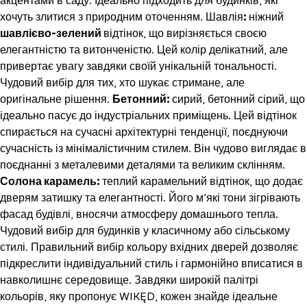
акцентами в саду. Ідеально підходить для будинків, які
хочуть злитися з природним оточенням.
Шавлія
:
ніжний
шавлієво-зелений
відтінок, що вирізняється своєю
елегантністю та витонченістю. Цей колір делікатний, але
привертає увагу завдяки своїй унікальній тональності.
Чудовий вибір для тих, хто шукає стримане, але
оригінальне рішення.
Бетонний:
сирий, бетонний сірий, що
ідеально пасує до індустріальних приміщень. Цей відтінок
спирається на сучасні архітектурні тенденції, поєднуючи
сучасність із мінімалістичним стилем. Він чудово виглядає в
поєднанні з металевими деталями та великим склінням.
Солона карамель:
теплий карамельний відтінок, що додає
дверям затишку та елегантності. Його м’які тони зігрівають
фасад будівлі, вносячи атмосферу домашнього тепла.
Чудовий вибір для будинків у класичному або сільському
стилі.
Правильний вибір кольору вхідних дверей дозволяє
підкреслити індивідуальний стиль і гармонійно вписатися в
навколишнє середовище. Завдяки широкій палітрі
кольорів, яку пропонує WIKĘD, кожен знайде ідеальне