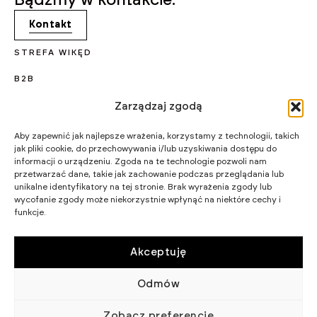
Bądźmy w kontakcie.
Kontakt
STREFA WIKĘD
B2B
KARIERA
Zarządzaj zgodą
PROJEKTY UNIJNE
Aby zapewnić jak najlepsze wrażenia, korzystamy z technologii, takich
jak pliki cookie, do przechowywania i/lub uzyskiwania dostępu do
CERTYFIKATY I PROGRAMY
informacji o urządzeniu. Zgoda na te technologie pozwoli nam
przetwarzać dane, takie jak zachowanie podczas przeglądania lub
STRATEGIA PODATKOWA
unikalne identyfikatory na tej stronie. Brak wyrażenia zgody lub
wycofanie zgody może niekorzystnie wpłynąć na niektóre cechy i
funkcje.
WIKĘD SP. Z O.O.
WIELKI LAS 19,
84-242 LUZINO
NIP 5882015465
Akceptuję
LUZINO@WIKED.PL
Odmów
58 738 66 60
© 2002 - 2026 WIKĘD SP. Z O.
POLITYKA
Zobacz preferencje