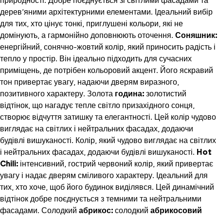
природності. Добре поєднується зі світлими фасадами та
дерев’яними архітектурними елементами. Ідеальний вибір
для тих, хто цінує тонкі, приглушені кольори, які не
домінують, а гармонійно доповнюють оточення.
Соняшник:
енергійний, сонячно-жовтий колір, який приносить радість і
тепло у простір. Він ідеально підходить для сучасних
приміщень, де потрібен кольоровий акцент. Його яскравий
тон привертає увагу, надаючи дверям виразного,
позитивного характеру.
Золота
година:
золотистий
відтінок, що нагадує тепле світло призахідного сонця,
створює відчуття затишку та елегантності. Цей колір чудово
виглядає на світлих і нейтральних фасадах, додаючи
будівлі вишуканості. Колір, який чудово виглядає на світлих
і нейтральних фасадах, додаючи будівлі вишуканості.
Hot
Chili:
інтенсивний, гострий червоний колір, який привертає
увагу і надає дверям сміливого характеру. Ідеальний для
тих, хто хоче, щоб його будинок виділявся. Цей динамічний
відтінок добре поєднується з темними та нейтральними
фасадами.
Солодкий
абрикос:
солодкий
абрикосовий