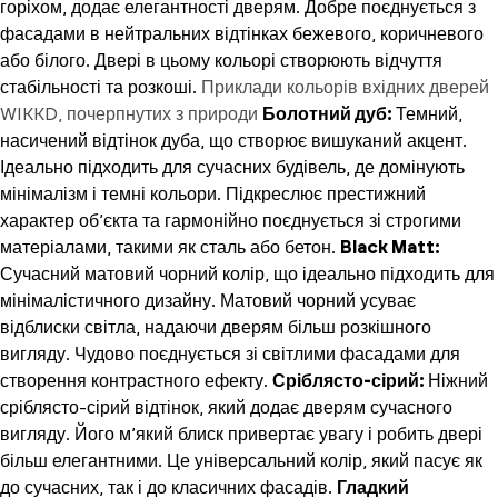
горіхом, додає елегантності дверям. Добре поєднується з
фасадами в нейтральних відтінках бежевого, коричневого
або білого. Двері в цьому кольорі створюють відчуття
стабільності та розкоші.
Приклади кольорів вхідних дверей
WIKKD, почерпнутих з природи
Болотний дуб:
Темний,
насичений відтінок дуба, що створює вишуканий акцент.
Ідеально підходить для сучасних будівель, де домінують
мінімалізм і темні кольори. Підкреслює престижний
характер об’єкта та гармонійно поєднується зі строгими
матеріалами, такими як сталь або бетон.
Black Matt:
Сучасний матовий чорний колір, що ідеально підходить для
мінімалістичного дизайну. Матовий чорний усуває
відблиски світла, надаючи дверям більш розкішного
вигляду. Чудово поєднується зі світлими фасадами для
створення контрастного ефекту.
Сріблясто-сірий:
Ніжний
сріблясто-сірий відтінок, який додає дверям сучасного
вигляду. Його м’який блиск привертає увагу і робить двері
більш елегантними. Це універсальний колір, який пасує як
до сучасних, так і до класичних фасадів.
Гладкий