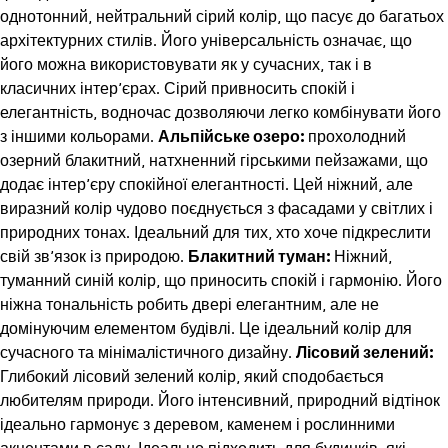
однотонний, нейтральний сірий колір, що пасує до багатьох
архітектурних стилів. Його універсальність означає, що
його можна використовувати як у сучасних, так і в
класичних інтер’єрах. Сірий привносить спокій і
елегантність, водночас дозволяючи легко комбінувати його
з іншими кольорами.
Альпійське озеро:
прохолодний
озерний блакитний, натхненний гірськими пейзажами, що
додає інтер’єру спокійної елегантності. Цей ніжний, але
виразний колір чудово поєднується з фасадами у світлих і
природних тонах. Ідеальний для тих, хто хоче підкреслити
свій зв’язок із природою.
Блакитний туман:
Ніжний,
туманний синій колір, що приносить спокій і гармонію. Його
ніжна тональність робить двері елегантним, але не
домінуючим елементом будівлі. Це ідеальний колір для
сучасного та мінімалістичного дизайну.
Лісовий зелений:
Глибокий лісовий зелений колір, який сподобається
любителям природи. Його інтенсивний, природний відтінок
ідеально гармонує з деревом, каменем і рослинними