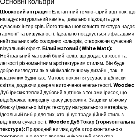
Основні кольори
Шовковий антрацит:
Елегантний темно-сірий відтінок, що
нагадує натуральний камінь, ідеально підходить для
сучасних інтер’єрів. Його тонка шовковиста текстура надає
гармонії та вишуканості. Ідеально поєднується з фасадами
нейтральних або холодних кольорів, створюючи сучасний
візуальний ефект.
Білий матовий (White Matt):
Нейтральний матовий білий колір, що додає свіжості та
легкості різноманітним архітектурним стилям. Він буде
добре виглядати як в мінімалістичному дизайні, так і в
класичних будинках. Матове покриття усуває відблиски
світла, додаючи дверям витонченої елегантності.
Woodec
Дуб іриски
:
теплий дубовий відтінок з тонами ірисок, що
відображає природну красу деревини. Завдяки м’якому
блиску ідеально імітує текстуру натурального матеріалу.
Ідеальний вибір для тих, хто цінує традиційний стиль з
відтінком сучасності.
Woodec Дуб Токар (горизонтальна
текстура):
Природний вигляд дуба з горизонтальною
текстурою, що додає дверям унікальний характер.