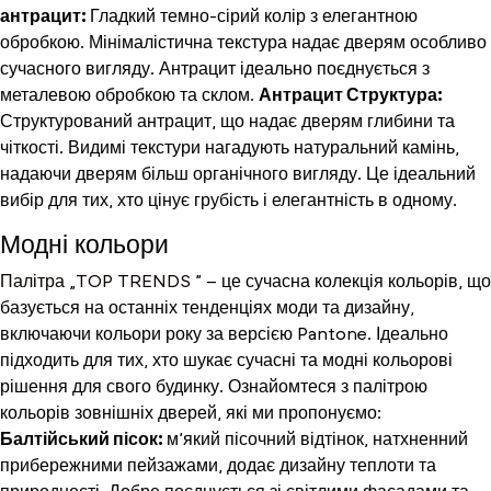
антрацит:
Гладкий темно-сірий колір з елегантною
обробкою. Мінімалістична текстура надає дверям особливо
сучасного вигляду. Антрацит ідеально поєднується з
металевою обробкою та склом.
Антрацит Структура:
Структурований антрацит, що надає дверям глибини та
чіткості. Видимі текстури нагадують натуральний камінь,
надаючи дверям більш органічного вигляду. Це ідеальний
вибір для тих, хто цінує грубість і елегантність в одному.
Модні кольори
Палітра „TOP TRENDS
” – це сучасна колекція кольорів, що
базується на останніх тенденціях моди та дизайну,
включаючи кольори року за версією Pantone. Ідеально
підходить для тих, хто шукає сучасні та модні кольорові
рішення для свого будинку. Ознайомтеся з палітрою
кольорів зовнішніх дверей, які ми пропонуємо:
Балтійський пісок:
м’який пісочний відтінок, натхненний
прибережними пейзажами, додає дизайну теплоти та