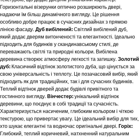
Горизонтальні візерунки оптично розширюють двері,
надаючи їм більш динамічного вигляду. Це рішення
особливо добре працює в сучасних дизайнах з прямою
лінією фасаду.
Дуб вибілений:
Світлий вибілений дуб,
який додає дверям витонченості та елегантності. Ідеально
підходить для будинків у скандинавському стилі, де
переважають світлі та природні кольори. Вибілена
деревина створює атмосферу легкості та затишку.
Золотий
дуб:
Класичний відтінок золотистого дуба, що цінується за
свою універсальність і теплоту. Це позачасовий вибір, який
підходить як для традиційних, так і для сучасних будинків.
Теплий відтінок дверей додає будівлі привітного та
гостинного вигляду.
Вінчестер:
унікальний відтінок
деревини, що поєднує в собі традиції та сучасність.
Характеризується насиченим, глибоким кольором і чіткою
текстурою, що привертає увагу. Це ідеальний вибір для тих,
хто шукає елегантні та водночас оригінальні двері.
Горіх:
Глибокий, теплий коричневий, натхненний натуральним