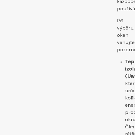
každod
používá
Při
výběru
oken
věnujte
pozorno
Tep
izol
(Uw
kter
urču
koli
ene
pro
okn
Čím
nižš