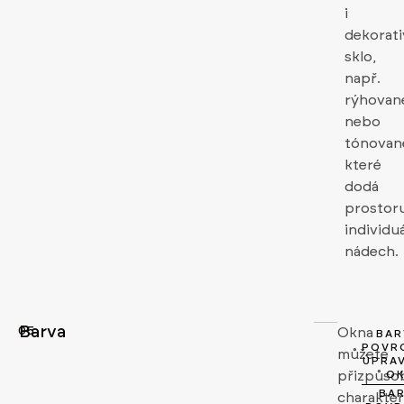
i
dekorati
sklo,
např.
rýhovan
nebo
tónovan
které
dodá
prostor
individuá
nádech.
Barva
05
Okna
BAR
POVR
můžete
ÚPRA
přizpůso
O
BAR
charakte