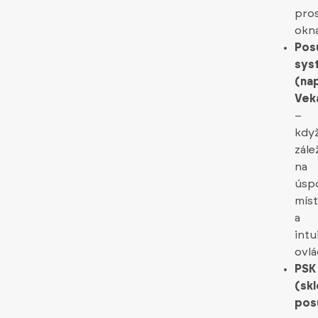
pro
okn
Pos
sys
(nap
Vek
–
kdy
zále
na
úsp
mís
a
intu
ovlá
PSK
(sk
pos