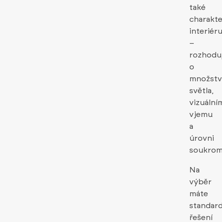
také
charakte
interiér
–
rozhodu
o
množstv
světla,
vizuální
vjemu
a
úrovni
soukrom
Na
výběr
máte
standard
řešení