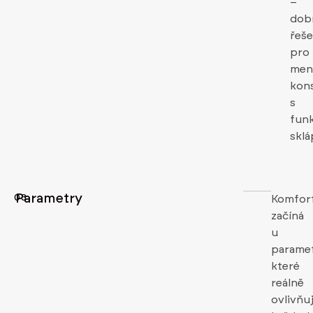
–
dob
řeše
pro
men
kon
s
funk
sklá
Parametry
03
Komfor
začíná
u
paramet
které
reálně
ovlivňuj