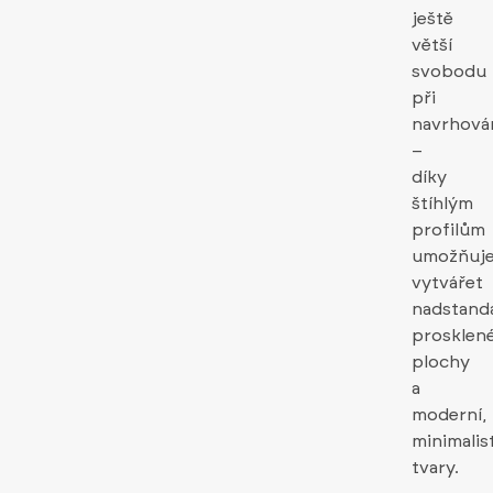
ještě
větší
svobodu
při
navrhová
–
díky
štíhlým
profilům
umožňuj
vytvářet
nadstand
prosklen
plochy
a
moderní,
minimalis
tvary.