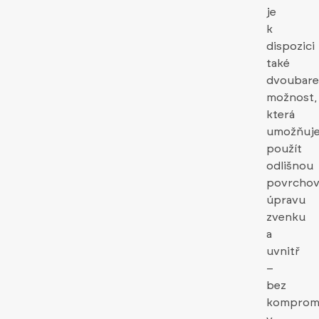
je
k
dispozici
také
dvoubare
možnost,
která
umožňuj
použít
odlišnou
povrcho
úpravu
zvenku
a
uvnitř
–
bez
komprom