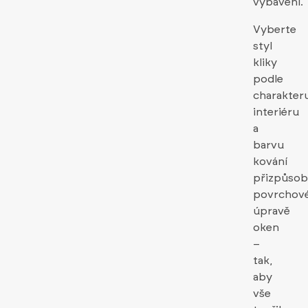
vybavení.
Vyberte
styl
kliky
podle
charakter
interiéru
a
barvu
kování
přizpůsob
povrchov
úpravě
oken
–
tak,
aby
vše