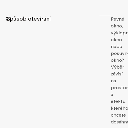
Způsob otevírání
02
Pevné
okno,
výklop
okno
nebo
posuvn
okno?
Výběr
závisí
na
prosto
a
efektu,
kteréh
chcete
dosáhn