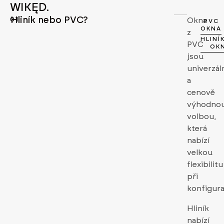
WIKĘD.
Hliník nebo PVC?
01
Okna
PVC
OKNA
z
HLINÍ
PVC
OK
jsou
univerzál
a
cenově
výhodno
volbou,
která
nabízí
velkou
flexibilitu
při
konfigura
Hliník
nabízí