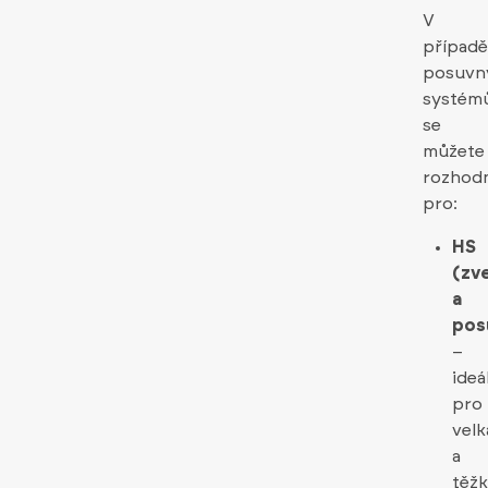
V
případ
posuvn
systém
se
můžete
rozhod
pro:
HS
(zv
a
pos
–
ideá
pro
velk
a
těž