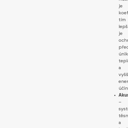
je
koef
tím
lepš
je
och
pře
úni
tepl
a
vyšš
ene
účin
Aku
–
sys
těsn
a