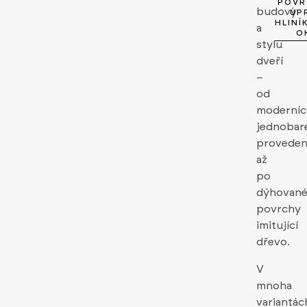
POVR
budovy
ÚP
HLINÍ
a
O
stylu
dveří
–
od
moderní
jednobar
proveden
až
po
dýhovan
povrchy
imitující
dřevo.
V
mnoha
variantác