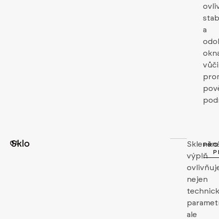
ovli
stab
a
odo
okn
vůči
pro
pov
pod
Sklo
04
Skleněn
PRO
P
výplň
ovlivňuj
nejen
technic
paramet
ale