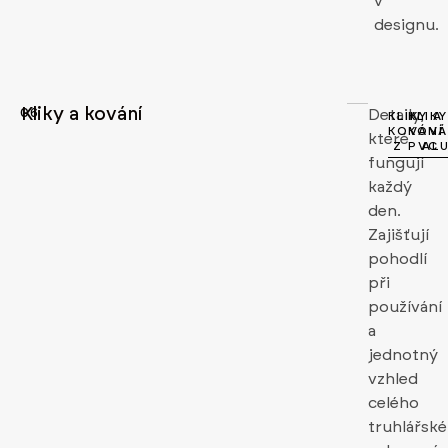
v
designu.
Kliky a kování
06
Detaily,
KLIKY A
KLIKY
KOVÁNÍ
KOVÁ
které
Z PVC
AL
fungují
každý
den.
Zajišťují
pohodlí
při
používání
a
jednotný
vzhled
celého
truhlářsk