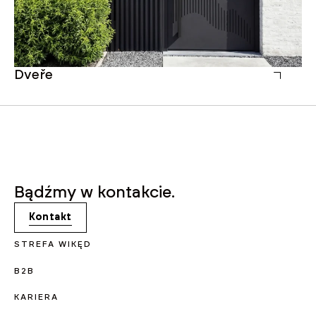
Dveře
Vr
Bądźmy w kontakcie.
Kontakt
STREFA WIKĘD
B2B
KARIERA