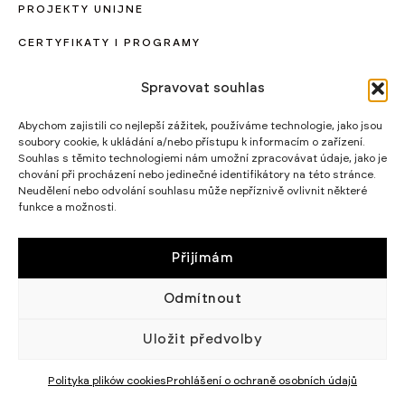
PROJEKTY UNIJNE
CERTYFIKATY I PROGRAMY
STRATEGIA PODATKOWA
Spravovat souhlas
WIKĘD SP. Z O.O.
Abychom zajistili co nejlepší zážitek, používáme technologie, jako jsou
WIELKI LAS 19,
soubory cookie, k ukládání a/nebo přístupu k informacím o zařízení.
84-242 LUZINO
NIP 5882015465
Souhlas s těmito technologiemi nám umožní zpracovávat údaje, jako je
chování při procházení nebo jedinečné identifikátory na této stránce.
LUZINO@WIKED.PL
Neudělení nebo odvolání souhlasu může nepříznivě ovlivnit některé
funkce a možnosti.
58 738 66 60
© 2002 - 2026 WIKĘD SP. Z O.
POLITYKA
O.
PRYWATNOŚCI
Přijímám
Odmítnout
Uložit předvolby
Polityka plików cookies
Prohlášení o ochraně osobních údajů