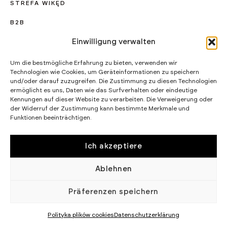
STREFA WIKĘD
B2B
Einwilligung verwalten
KARIERA
PROJEKTY UNIJNE
Um die bestmögliche Erfahrung zu bieten, verwenden wir
Technologien wie Cookies, um Geräteinformationen zu speichern
CERTYFIKATY I PROGRAMY
und/oder darauf zuzugreifen. Die Zustimmung zu diesen Technologien
ermöglicht es uns, Daten wie das Surfverhalten oder eindeutige
STRATEGIA PODATKOWA
Kennungen auf dieser Website zu verarbeiten. Die Verweigerung oder
der Widerruf der Zustimmung kann bestimmte Merkmale und
Funktionen beeinträchtigen.
WIKĘD SP. Z O.O.
WIELKI LAS 19,
84-242 LUZINO
NIP 5882015465
Ich akzeptiere
LUZINO@WIKED.PL
Ablehnen
58 738 66 60
© 2002 - 2026 WIKĘD SP. Z O.
POLITYKA
Präferenzen speichern
O.
PRYWATNOŚCI
Polityka plików cookies
Datenschutzerklärung