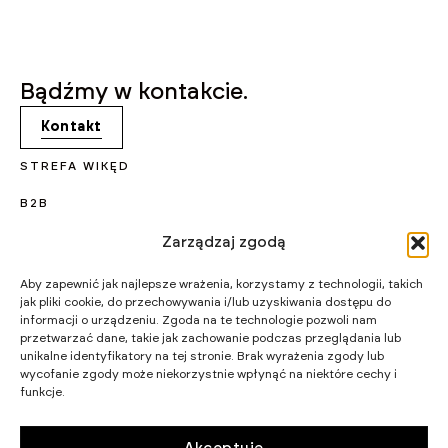
Bądźmy w kontakcie.
Kontakt
STREFA WIKĘD
B2B
KARIERA
Zarządzaj zgodą
PROJEKTY UNIJNE
Aby zapewnić jak najlepsze wrażenia, korzystamy z technologii, takich
jak pliki cookie, do przechowywania i/lub uzyskiwania dostępu do
CERTYFIKATY I PROGRAMY
informacji o urządzeniu. Zgoda na te technologie pozwoli nam
przetwarzać dane, takie jak zachowanie podczas przeglądania lub
STRATEGIA PODATKOWA
unikalne identyfikatory na tej stronie. Brak wyrażenia zgody lub
wycofanie zgody może niekorzystnie wpłynąć na niektóre cechy i
funkcje.
WIKĘD SP. Z O.O.
WIELKI LAS 19,
84-242 LUZINO
NIP 5882015465