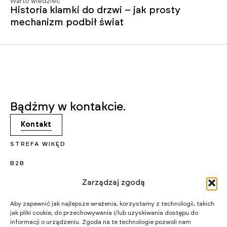
Warto wiedzieć
Historia klamki do drzwi – jak prosty
mechanizm podbił świat
Bądźmy w kontakcie.
Kontakt
STREFA WIKĘD
B2B
Zarządzaj zgodą
KARIERA
PROJEKTY UNIJNE
Aby zapewnić jak najlepsze wrażenia, korzystamy z technologii, takich
jak pliki cookie, do przechowywania i/lub uzyskiwania dostępu do
CERTYFIKATY I PROGRAMY
informacji o urządzeniu. Zgoda na te technologie pozwoli nam