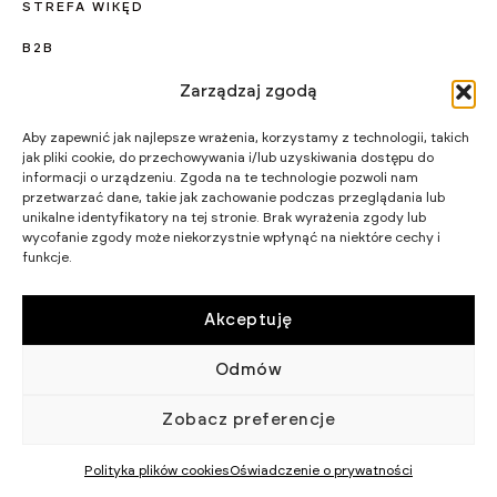
STREFA WIKĘD
B2B
KARIERA
Zarządzaj zgodą
PROJEKTY UNIJNE
Aby zapewnić jak najlepsze wrażenia, korzystamy z technologii, takich
jak pliki cookie, do przechowywania i/lub uzyskiwania dostępu do
CERTYFIKATY I PROGRAMY
informacji o urządzeniu. Zgoda na te technologie pozwoli nam
przetwarzać dane, takie jak zachowanie podczas przeglądania lub
STRATEGIA PODATKOWA
unikalne identyfikatory na tej stronie. Brak wyrażenia zgody lub
wycofanie zgody może niekorzystnie wpłynąć na niektóre cechy i
funkcje.
WIKĘD SP. Z O.O.
WIELKI LAS 19,
84-242 LUZINO
NIP 5882015465
Akceptuję
LUZINO@WIKED.PL
Odmów
58 738 66 60
© 2002 - 2026 WIKĘD SP. Z O.
POLITYKA
Zobacz preferencje
O.
PRYWATNOŚCI
Polityka plików cookies
Oświadczenie o prywatności