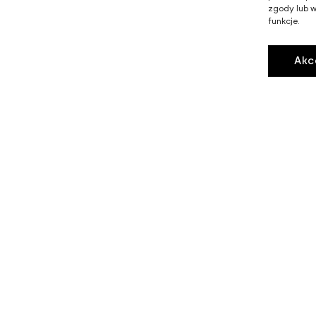
zgody lub w
funkcje.
Akc
STREFA WIKĘD
B2B
KARIERA
PROJEKTY UNIJNE
CERTYFIKATY I PROGRAMY