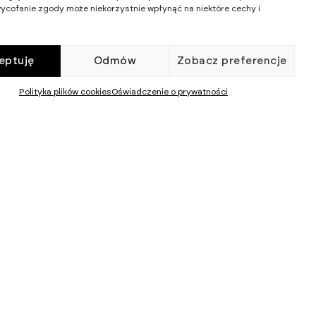
ycofanie zgody może niekorzystnie wpłynąć na niektóre cechy i
eptuję
Odmów
Zobacz preferencje
Polityka plików cookies
Oświadczenie o prywatności
WIKĘD SP. Z O.O.
WIELKI LAS 19,
84-242 LUZINO