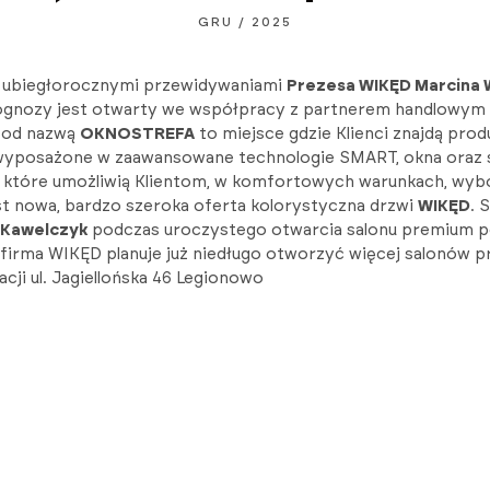
GRU / 2025
 ubiegłorocznymi przewidywaniami
Prezesa WIKĘD Marcina 
prognozy jest otwarty we współpracy z partnerem handlowym
 pod nazwą
OKNOSTREFA
to miejsce gdzie Klienci znajdą pro
 wyposażone w zaawansowane technologie SMART, okna oraz s
), które umożliwią Klientom, w komfortowych warunkach, wybó
est nowa, bardzo szeroka oferta kolorystyczna drzwi
WIKĘD
. 
 Kawelczyk
podczas uroczystego otwarcia salonu premium po
firma WIKĘD planuje już niedługo otworzyć więcej salonów
i ul. Jagiellońska 46 Legionowo