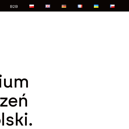
B2B
mium
rzeń
lski.