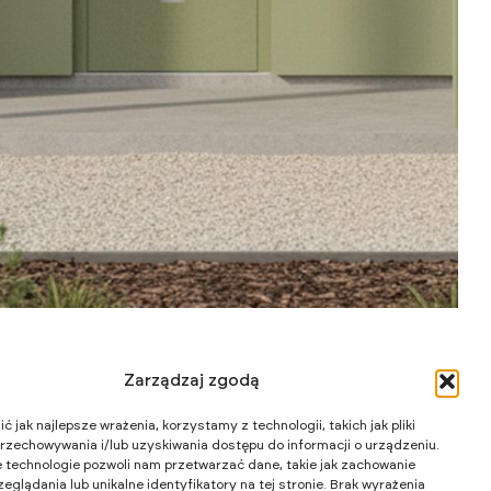
Wart
Wk
Zarządzaj zgodą
 jak najlepsze wrażenia, korzystamy z technologii, takich jak pliki
przechowywania i/lub uzyskiwania dostępu do informacji o urządzeniu.
 technologie pozwoli nam przetwarzać dane, takie jak zachowanie
eglądania lub unikalne identyfikatory na tej stronie. Brak wyrażenia