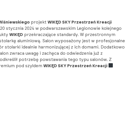
Wiśniewskiego
projekt
WIKĘD SKY Przestrzeń Kreacji
 20 stycznia 2024 w podwarszawskim Legionowie kolejnego
dukty
WIKĘD
przekraczające standardy. W przestronnym
tolarkę aluminiową. Salon wyposażony jest w profesjonalne
r stolarki idealnie harmonizującej z ich domami. Dodatkowo
Salon zwraca uwagę i zachęca do odwiedzenia już z
dkreślił potrzebę powstawania tego typu salonów. Z
 premium pod szyldem
WIKĘD SKY Przestrzeń Kreacji