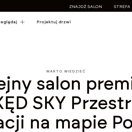
ZNAJDŹ SALON
STREFA
zeglądaj
zeglądaj
Projektuj drzwi
Projektuj drzwi
WARTO WIEDZIEĆ
ejny salon pre
ĘD SKY Przest
cji na mapie Po