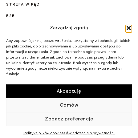
STREFA WIKĘD
B2B
KARIERA
Zarządzaj zgodą
PROJEKTY UNIJNE
Aby zapewnić jak najlepsze wrażenia, korzystamy z technologii, takich
jak pliki cookie, do przechowywania i/lub uzyskiwania dostępu do
CERTYFIKATY I PROGRAMY
informacji o urządzeniu. Zgoda na te technologie pozwoli nam
przetwarzać dane, takie jak zachowanie podczas przeglądania lub
STRATEGIA PODATKOWA
unikalne identyfikatory na tej stronie. Brak wyrażenia zgody lub
wycofanie zgody może niekorzystnie wpłynąć na niektóre cechy i
funkcje.
WIKĘD SP. Z O.O.
WIELKI LAS 19,
84-242 LUZINO
NIP 5882015465
Akceptuję
LUZINO@WIKED.PL
Odmów
58 738 66 60
© 2002 - 2026 WIKĘD SP. Z O.
POLITYKA
Zobacz preferencje
O.
PRYWATNOŚCI
Polityka plików cookies
Oświadczenie o prywatności