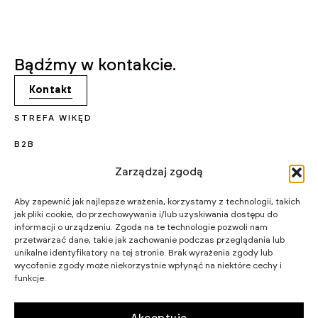
Bądźmy w kontakcie.
Kontakt
STREFA WIKĘD
B2B
KARIERA
Zarządzaj zgodą
PROJEKTY UNIJNE
Aby zapewnić jak najlepsze wrażenia, korzystamy z technologii, takich
jak pliki cookie, do przechowywania i/lub uzyskiwania dostępu do
CERTYFIKATY I PROGRAMY
informacji o urządzeniu. Zgoda na te technologie pozwoli nam
przetwarzać dane, takie jak zachowanie podczas przeglądania lub
STRATEGIA PODATKOWA
unikalne identyfikatory na tej stronie. Brak wyrażenia zgody lub
wycofanie zgody może niekorzystnie wpłynąć na niektóre cechy i
funkcje.
WIKĘD SP. Z O.O.
WIELKI LAS 19,
84-242 LUZINO
NIP 5882015465