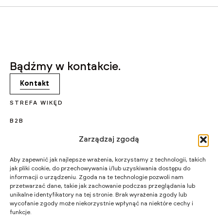
Bądźmy w kontakcie.
Kontakt
STREFA WIKĘD
B2B
Zarządzaj zgodą
KARIERA
PROJEKTY UNIJNE
Aby zapewnić jak najlepsze wrażenia, korzystamy z technologii, takich
jak pliki cookie, do przechowywania i/lub uzyskiwania dostępu do
CERTYFIKATY I PROGRAMY
informacji o urządzeniu. Zgoda na te technologie pozwoli nam
przetwarzać dane, takie jak zachowanie podczas przeglądania lub
STRATEGIA PODATKOWA
unikalne identyfikatory na tej stronie. Brak wyrażenia zgody lub
wycofanie zgody może niekorzystnie wpłynąć na niektóre cechy i
funkcje.
WIKĘD SP. Z O.O.