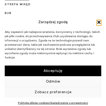
STREFA WIKĘD
B2B
Zarządzaj zgodą
KARIERA
PROJEKTY UNIJNE
Aby zapewnić jak najlepsze wrażenia, korzystamy z technologii, takich
jak pliki cookie, do przechowywania i/lub uzyskiwania dostępu do
CERTYFIKATY I PROGRAMY
informacji o urządzeniu. Zgoda na te technologie pozwoli nam
przetwarzać dane, takie jak zachowanie podczas przeglądania lub
STRATEGIA PODATKOWA
unikalne identyfikatory na tej stronie. Brak wyrażenia zgody lub
wycofanie zgody może niekorzystnie wpłynąć na niektóre cechy i
funkcje.
WIKĘD SP. Z O.O.
WIELKI LAS 19,
84-242 LUZINO
NIP 5882015465
Akceptuję
LUZINO@WIKED.PL
Odmów
58 738 66 60
© 2002 - 2026 WIKĘD SP. Z O.
POLITYKA
Zobacz preferencje
O.
PRYWATNOŚCI
Polityka plików cookies
Oświadczenie o prywatności