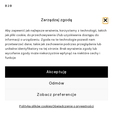
B2B
KARIERA
Zarządzaj zgodą
PROJEKTY UNIJNE
Aby zapewnić jak najlepsze wrażenia, korzystamy z technologii, takich
CERTYFIKATY I PROGRAMY
jak pliki cookie, do przechowywania i/lub uzyskiwania dostępu do
informacji o urządzeniu. Zgoda na te technologie pozwoli nam
STRATEGIA PODATKOWA
przetwarzać dane, takie jak zachowanie podczas przeglądania lub
unikalne identyfikatory na tej stronie. Brak wyrażenia zgody lub
wycofanie zgody może niekorzystnie wpłynąć na niektóre cechy i
WIKĘD SP. Z O.O.
funkcje.
WIELKI LAS 19,
84-242 LUZINO
NIP 5882015465
LUZINO@WIKED.PL
Akceptuję
58 738 66 60
Odmów
© 2002 - 2026 WIKĘD SP. Z O.
POLITYKA
O.
PRYWATNOŚCI
Zobacz preferencje
Polityka plików cookies
Oświadczenie o prywatności