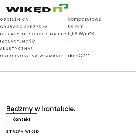
WIKĘD Prima (kompozytowa)
kompozytowa
OŚCIEŻNICA
64 mm
GRUBOŚĆ SKRZYDŁA
0,69 W/m²K
IZOLACYJNOŚĆ CIEPLNA UD*
-
IZOLACYJNOŚĆ
AKUSTYCZNA*
do RC2**
ODPORNOŚĆ NA WŁAMANIE
Bądźmy w kontakcie.
Kontakt
STREFA WIKĘD