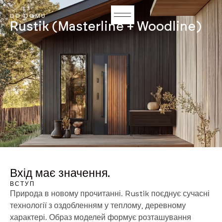
DO DOMU
Rustik (Masterline + Woodline)
Вхід має значення.
ВСТУП
Природа в новому прочитанні. Rustik поєднує сучасні
технології з оздобленням у теплому, деревному
характері. Образ моделей формує розташування