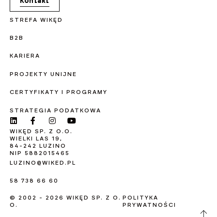
Kontakt
STREFA WIKĘD
B2B
KARIERA
PROJEKTY UNIJNE
CERTYFIKATY I PROGRAMY
STRATEGIA PODATKOWA
WIKĘD SP. Z O.O.
WIELKI LAS 19,
84-242 LUZINO
NIP 5882015465
LUZINO@WIKED.PL
58 738 66 60
© 2002 - 2026 WIKĘD SP. Z O.
POLITYKA
O.
PRYWATNOŚCI