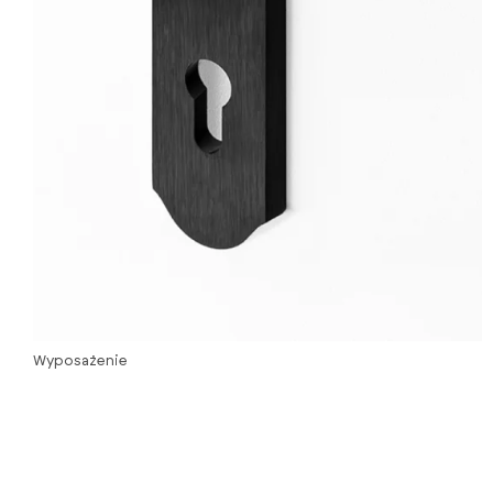
Wyposażenie
Двері: Ручки
Дизайн дверей — це сукупність деталей.
Ручка — це не просто аксесуар, а елемент, що
визначає стиль і перше враження.У каталозі
ви знайдете різноманітні форми — від