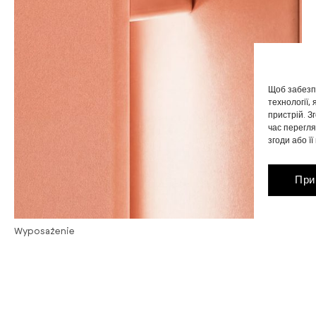
Щоб забезп
технології,
пристрій. З
час перегля
згоди або ї
При
Wyposażenie
Двері: Аксесуари SMART
Технології змінюють спосіб користування
дверима. Кнопка, клавіатура, сканер відбитків
пальців — інтелектуальні аксесуари
забезпечують швидкий та зручний доступ без