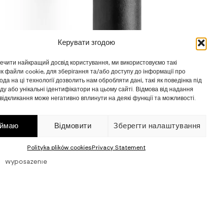
Керувати згодою
ечити найкращий досвід користування, ми використовуємо такі
 як файли cookie, для зберігання та/або доступу до інформації про
года на ці технології дозволить нам обробляти дані, такі як поведінка під
ду або унікальні ідентифікатори на цьому сайті. Відмова від надання
ї відкликання може негативно вплинути на деякі функції та можливості.
ймаю
Відмовити
Зберегти налаштування
Polityka plików cookies
Privacy Statement
Wyposażenie
Двері: Ручки
Дизайн дверей — це сукупність деталей.
Ручка — це не просто аксесуар, а елемент, що
визначає стиль і перше враження.У каталозі
ви знайдете різноманітні форми — від