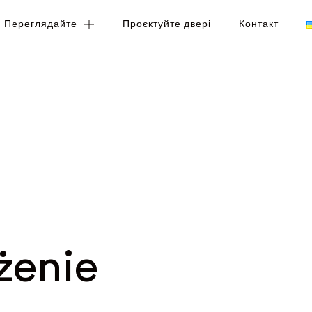
Переглядайте
Переглядайте
Проєктуйте двері
Проєктуйте двері
Контакт
Контакт
żenie