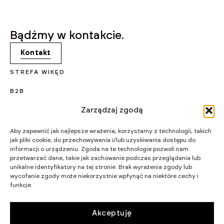
Bądźmy w kontakcie.
Kontakt
STREFA WIKĘD
B2B
Zarządzaj zgodą
KARIERA
PROJEKTY UNIJNE
Aby zapewnić jak najlepsze wrażenia, korzystamy z technologii, takich
jak pliki cookie, do przechowywania i/lub uzyskiwania dostępu do
CERTYFIKATY I PROGRAMY
informacji o urządzeniu. Zgoda na te technologie pozwoli nam
przetwarzać dane, takie jak zachowanie podczas przeglądania lub
STRATEGIA PODATKOWA
unikalne identyfikatory na tej stronie. Brak wyrażenia zgody lub
wycofanie zgody może niekorzystnie wpłynąć na niektóre cechy i
funkcje.
WIKĘD SP. Z O.O.
WIELKI LAS 19,
84-242 LUZINO
NIP 5882015465
Akceptuję
LUZINO@WIKED.PL