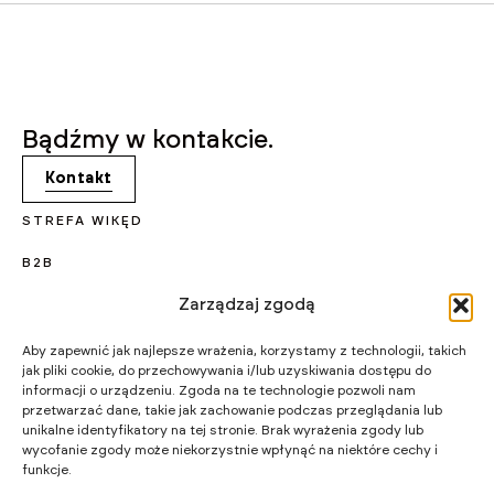
Bądźmy w kontakcie.
Kontakt
STREFA WIKĘD
B2B
Zarządzaj zgodą
KARIERA
PROJEKTY UNIJNE
Aby zapewnić jak najlepsze wrażenia, korzystamy z technologii, takich
jak pliki cookie, do przechowywania i/lub uzyskiwania dostępu do
CERTYFIKATY I PROGRAMY
informacji o urządzeniu. Zgoda na te technologie pozwoli nam
przetwarzać dane, takie jak zachowanie podczas przeglądania lub
STRATEGIA PODATKOWA
unikalne identyfikatory na tej stronie. Brak wyrażenia zgody lub
wycofanie zgody może niekorzystnie wpłynąć na niektóre cechy i
funkcje.
WIKĘD SP. Z O.O.
WIELKI LAS 19,