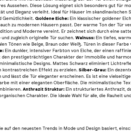
eres Aussehen. Diese Lösung eignet sich besonders gut für m
ität und Eleganz verleiht. Ideal für Häuser im skandinavischen 
d Gemütlichkeit.
Goldene Eiche:
Ein klassischer goldener Eic
n als auch zu modernen Häusern passt. Der warme Ton der Tür v
adition und Moderne vereint. Er zeichnet sich durch eine satt
e und zugleich originelle Tür suchen.
Walnuss:
Ein tiefes, warm
alen Tönen wie Beige, Braun oder Weiß. Türen in dieser Farbe 
e:
Ein dunkler, intensiver Farbton von Eiche, der einen raffin
t den prestigeträchtigen Charakter der Immobilie und harmon
inimalistische Designs. Mattes Schwarz eliminiert Lichtreflex
 kontrastreichen Effekt zu erzielen.
Silber-Grau:
Ein dezent
 und lässt die Tür eleganter erscheinen. Es ist eine vielseiti
Farbe mit einer eleganten Oberfläche. Die minimalistische Te
ombinieren.
Anthrazit Struktur:
Ein strukturiertes Anthrazit, d
rganischen Charakter. Die ideale Wahl für alle, die Rauheit un
ie auf den neuesten Trends in Mode und Design basiert, eins