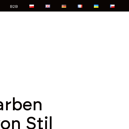
B2B
arben
on Stil