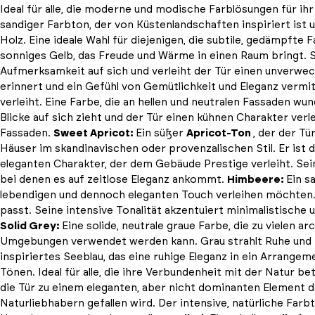
Ideal für alle, die moderne und modische Farblösungen für i
sandiger Farbton, der von Küstenlandschaften inspiriert ist 
Holz. Eine ideale Wahl für diejenigen, die subtile, gedämpf
sonniges Gelb, das Freude und Wärme in einen Raum bringt. S
Aufmerksamkeit auf sich und verleiht der Tür einen unverwec
erinnert und ein Gefühl von Gemütlichkeit und Eleganz vermi
verleiht. Eine Farbe, die an hellen und neutralen Fassaden 
Blicke auf sich zieht und der Tür einen kühnen Charakter verle
Fassaden.
Sweet Apricot:
Ein süßer
Apricot-Ton
, der der Tü
Häuser im skandinavischen oder provenzalischen Stil. Er ist d
eleganten Charakter, der dem Gebäude Prestige verleiht. Sein
bei denen es auf zeitlose Eleganz ankommt.
Himbeere:
Ein s
lebendigen und dennoch eleganten Touch verleihen möchten. P
passt. Seine intensive Tonalität akzentuiert minimalistische 
Solid Grey:
Eine solide, neutrale graue Farbe, die zu vielen a
Umgebungen verwendet werden kann. Grau strahlt Ruhe und El
inspiriertes Seeblau, das eine ruhige Eleganz in ein Arrang
Tönen. Ideal für alle, die ihre Verbundenheit mit der Natur 
die Tür zu einem eleganten, aber nicht dominanten Element d
Naturliebhabern gefallen wird. Der intensive, natürliche Farb