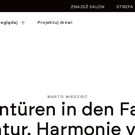
ZNAJDŹ SALON
STREFA
zeglądaj
zeglądaj
Projektuj drzwi
Projektuj drzwi
WARTO WIEDZIEĆ
ntüren in den F
tur. Harmonie v