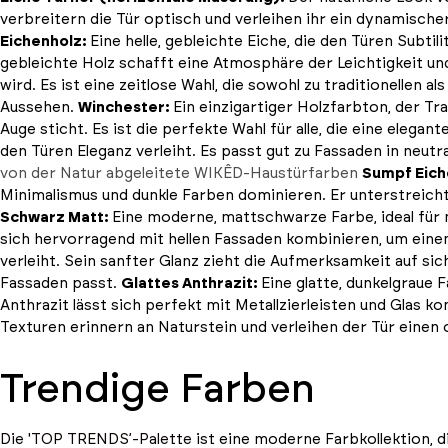
verbreitern die Tür optisch und verleihen ihr ein dynamisch
Eichenholz:
Eine helle, gebleichte Eiche, die den Türen Subtil
gebleichte Holz schafft eine Atmosphäre der Leichtigkeit un
wird. Es ist eine zeitlose Wahl, die sowohl zu traditionelle
Aussehen.
Winchester:
Ein einzigartiger Holzfarbton, der Tr
Auge sticht. Es ist die perfekte Wahl für alle, die eine elegant
den Türen Eleganz verleiht. Es passt gut zu Fassaden in neutr
von der Natur abgeleitete WIKÊD-Haustürfarben
Sumpf Eich
Minimalismus und dunkle Farben dominieren. Er unterstreich
Schwarz Matt:
Eine moderne, mattschwarze Farbe, ideal für m
sich hervorragend mit hellen Fassaden kombinieren, um einen
verleiht. Sein sanfter Glanz zieht die Aufmerksamkeit auf sich
Fassaden passt.
Glattes Anthrazit:
Eine glatte, dunkelgraue 
Anthrazit lässt sich perfekt mit Metallzierleisten und Glas k
Texturen erinnern an Naturstein und verleihen der Tür einen o
Trendige Farben
Die 'TOP TRENDS’-Palette
ist eine moderne Farbkollektion, d