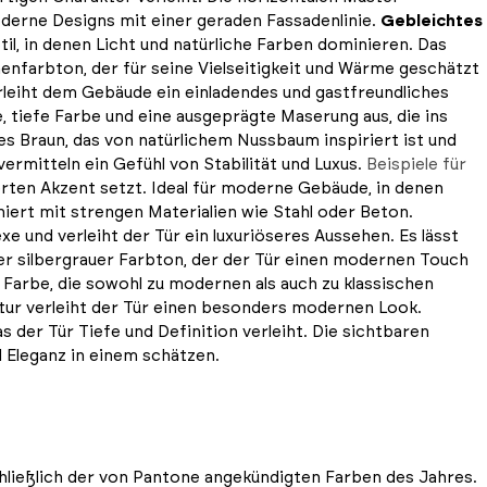
oderne Designs mit einer geraden Fassadenlinie.
Gebleichtes
Stil, in denen Licht und natürliche Farben dominieren. Das
henfarbton, der für seine Vielseitigkeit und Wärme geschätzt
erleiht dem Gebäude ein einladendes und gastfreundliches
e, tiefe Farbe und eine ausgeprägte Maserung aus, die ins
es Braun, das von natürlichem Nussbaum inspiriert ist und
vermitteln ein Gefühl von Stabilität und Luxus.
Beispiele für
ierten Akzent setzt. Ideal für moderne Gebäude, in denen
iert mit strengen Materialien wie Stahl oder Beton.
e und verleiht der Tür ein luxuriöseres Aussehen. Es lässt
er silbergrauer Farbton, der der Tür einen modernen Touch
ge Farbe, die sowohl zu modernen als auch zu klassischen
xtur verleiht der Tür einen besonders modernen Look.
as der Tür Tiefe und Definition verleiht. Die sichtbaren
d Eleganz in einem schätzen.
chließlich der von Pantone angekündigten Farben des Jahres.