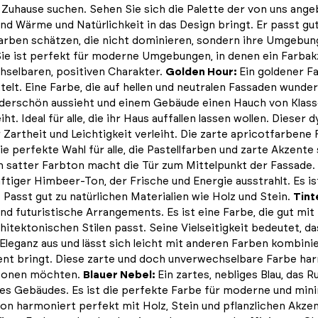
hr Zuhause suchen. Sehen Sie sich die Palette der von uns an
und Wärme und Natürlichkeit in das Design bringt. Er passt g
te Farben schätzen, die nicht dominieren, sondern ihre Umgeb
ie ist perfekt für moderne Umgebungen, in denen ein Farbakze
hselbaren, positiven Charakter.
Golden Hour:
Ein goldener F
ttelt. Eine Farbe, die auf hellen und neutralen Fassaden wun
wunderschön aussieht und einem Gebäude einen Hauch von Klass
iht. Ideal für alle, die ihr Haus auffallen lassen wollen. Dies
r Zartheit und Leichtigkeit verleiht. Die zarte apricotfarben
ie perfekte Wahl für alle, die Pastellfarben und zarte Akzente
 satter Farbton macht die Tür zum Mittelpunkt der Fassade. I
aftiger Himbeer-Ton, der Frische und Energie ausstrahlt. Es is
asst gut zu natürlichen Materialien wie Holz und Stein.
Tint
und futuristische Arrangements. Es ist eine Farbe, die gut mi
rchitektonischen Stilen passt. Seine Vielseitigkeit bedeutet, 
eganz aus und lässt sich leicht mit anderen Farben kombini
ement bringt. Diese zarte und doch unverwechselbare Farbe ha
betonen möchten.
Blauer Nebel:
Ein zartes, nebliges Blau, das 
es Gebäudes. Es ist die perfekte Farbe für moderne und mini
ton harmoniert perfekt mit Holz, Stein und pflanzlichen Akzent