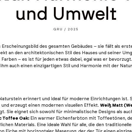
und Umwelt
GRU / 2025
s Erscheinungsbild des gesamten Gebäudes – sie fällt als erst
erfekt an den architektonischen Stil des Hauses und seiner U
Farben – es ist für jeden etwas dabei, egal was er bevorzugt
 ihm auch einen einzigartigen Stil und Harmonie mit der Natur
Naturstein erinnert und ideal für moderne Einrichtungen ist. 
n und erzeugt einen modernen visuellen Effekt.
Weiß Matt (We
ngt. Sie eignet sich sowohl für minimalistische Designs als au
 Toffee Oak:
Ein warmer Eichenfarbton mit Toffeetönen, der
ichen Materials. Eine ideale Wahl für alle, die den traditione
on Eiche mit horizontaler Maserung, der der Tür einen einziga