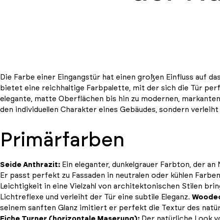
Die Farbe einer Eingangstür hat einen großen Einfluss auf da
bietet eine reichhaltige Farbpalette, mit der sich die Tür p
elegante, matte Oberflächen bis hin zu modernen, markanten 
den individuellen Charakter eines Gebäudes, sondern verleiht
Primärfarben
Seide Anthrazit:
Ein eleganter, dunkelgrauer Farbton, der an 
Er passt perfekt zu Fassaden in neutralen oder kühlen Farbe
Leichtigkeit in eine Vielzahl von architektonischen Stilen bri
Lichtreflexe und verleiht der Tür eine subtile Eleganz.
Woodec
seinem sanften Glanz imitiert er perfekt die Textur des natürl
Eiche Turner (horizontale Maserung):
Der natürliche Look v