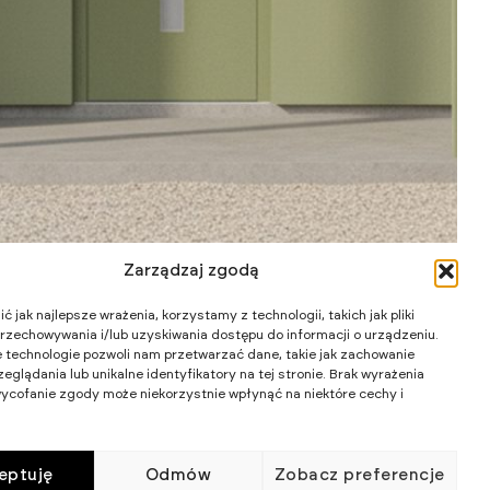
Zarządzaj zgodą
 jak najlepsze wrażenia, korzystamy z technologii, takich jak pliki
przechowywania i/lub uzyskiwania dostępu do informacji o urządzeniu.
 technologie pozwoli nam przetwarzać dane, takie jak zachowanie
Wart
Wk
eglądania lub unikalne identyfikatory na tej stronie. Brak wyrażenia
ycofanie zgody może niekorzystnie wpłynąć na niektóre cechy i
eptuję
Odmów
Zobacz preferencje