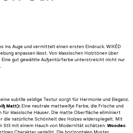
es ins Auge und vermittelt einen ersten Eindruck. WIKÊD
mgebung anpassen lässt. Von klassischen Holztönen über
. Eine gut gewählte Außentürfarbe unterstreicht nicht nur
.
Seine subtile seidige Textur sorgt für Harmonie und Eleganz.
iß Matt):
Eine neutrale mattweiße Farbe, die Frische und
ch für klassische Häuser. Die matte Oberfläche eliminiert
 die natürliche Schönheit des Holzes widerspiegelt. Mit
llen Stil mit einem Hauch von Modernität schätzen.
Woodec
rtigen Charakter verleiht. Die horizontalen Muster