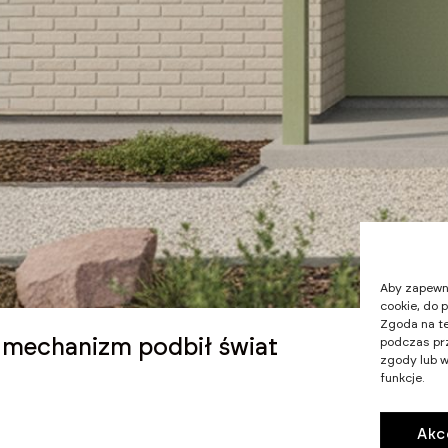
Aby zapewnić
cookie, do 
Zgoda na te
y mechanizm podbił świat
podczas prz
zgody lub w
funkcje.
Akc