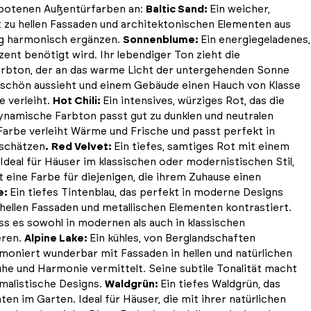
gebotenen Außentürfarben an:
Baltic Sand:
Ein weicher,
ut zu hellen Fassaden und architektonischen Elementen aus
ung harmonisch ergänzen.
Sonnenblume:
Ein energiegeladenes,
nt benötigt wird. Ihr lebendiger Ton zieht die
arbton, der an das warme Licht der untergehenden Sonne
derschön aussieht und einem Gebäude einen Hauch von Klasse
e verleiht.
Hot Chili:
Ein intensives, würziges Rot, das die
er dynamische Farbton passt gut zu dunklen und neutralen
e Farbe verleiht Wärme und Frische und passt perfekt in
 schätzen
.
Red Velvet:
Ein tiefes, samtiges Rot mit einem
deal für Häuser im klassischen oder modernistischen Stil,
t eine Farbe für diejenigen, die ihrem Zuhause einen
e:
Ein tiefes Tintenblau, das perfekt in moderne Designs
t hellen Fassaden und metallischen Elementen kontrastiert.
dass es sowohl in modernen als auch in klassischen
eren.
Alpine Lake:
Ein kühles, von Berglandschaften
rmoniert wunderbar mit Fassaden in hellen und natürlichen
Ruhe und Harmonie vermittelt. Seine subtile Tonalität macht
malistische Designs.
Waldgrün:
Ein tiefes Waldgrün, das
en im Garten. Ideal für Häuser, die mit ihrer natürlichen