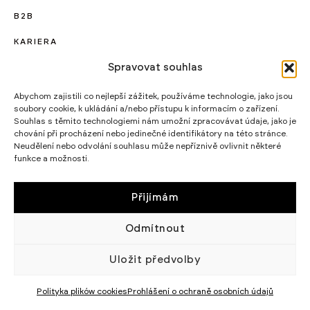
B2B
KARIERA
Spravovat souhlas
PROJEKTY UNIJNE
CERTYFIKATY I PROGRAMY
Abychom zajistili co nejlepší zážitek, používáme technologie, jako jsou
soubory cookie, k ukládání a/nebo přístupu k informacím o zařízení.
STRATEGIA PODATKOWA
Souhlas s těmito technologiemi nám umožní zpracovávat údaje, jako je
chování při procházení nebo jedinečné identifikátory na této stránce.
Neudělení nebo odvolání souhlasu může nepříznivě ovlivnit některé
WIKĘD SP. Z O.O.
funkce a možnosti.
WIELKI LAS 19,
84-242 LUZINO
NIP 5882015465
LUZINO@WIKED.PL
Přijímám
58 738 66 60
Odmítnout
© 2002 - 2026 WIKĘD SP. Z O.
POLITYKA
O.
PRYWATNOŚCI
Uložit předvolby
Polityka plików cookies
Prohlášení o ochraně osobních údajů