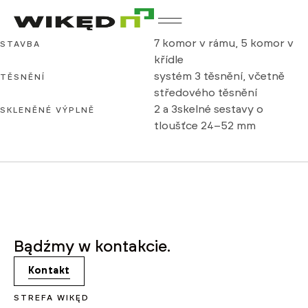
VEKA Motion 82
7 komor v rámu, 5 komor v
STAVBA
křídle
systém 3 těsnění, včetně
TĚSNĚNÍ
středového těsnění
2 a 3skelné sestavy o
SKLENĚNÉ VÝPLNĚ
tloušťce 24–52 mm
Bądźmy w kontakcie.
Kontakt
STREFA WIKĘD